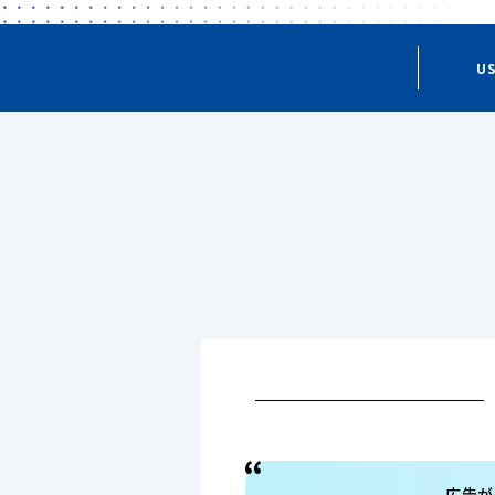
US
広告が