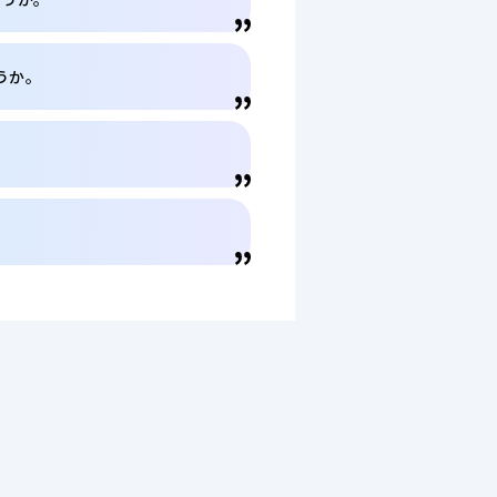
うか。
。