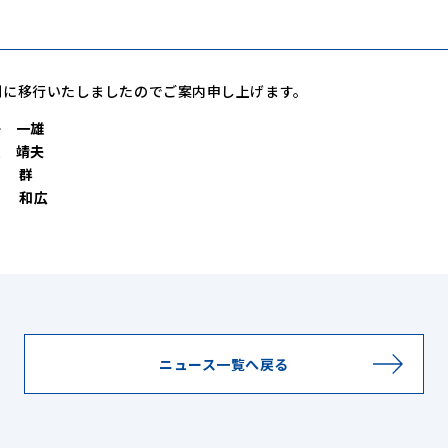
体制に移行いたしましたのでご案内申し上げます。
子 一雄
須 靖夫
 群
山 和広
ニュース一覧へ戻る